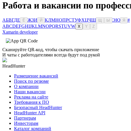
Работа и вакансии по профес
А
Б
В
Г
Д
Е
Ж
З
И
К
Л
М
Н
О
П
Р
С
Т
У
Ф
Х
Ц
Ч
Ш
Э
Ю
#
Ё
Й
Щ
Ы
Я
A
B
C
D
E
F
G
H
I
J
K
L
M
N
O
P
Q
R
S
T
U
V
W
X
Y
Z
Xamarin developer
Сканируйте QR-код, чтобы скачать приложение
И чаты с работодателями всегда будут под рукой
HeadHunter
Размещение вакансий
Поиск по резюме
О компании
Наши вакансии
Реклама на сайте
Требования к ПО
Безопасный HeadHunter
HeadHunter API
Партнерам
Инвесторам
Каталог компаний