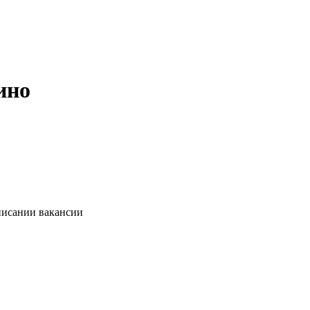
ино
писании вакансии